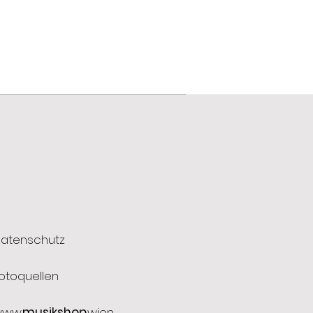
atenschutz
otoquellen
ww.
musikshop
.wien