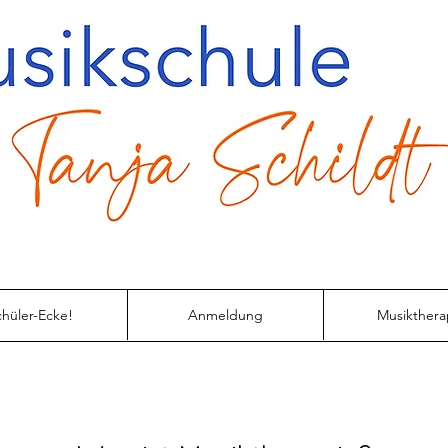
hüler-Ecke!
Anmeldung
Musikthera