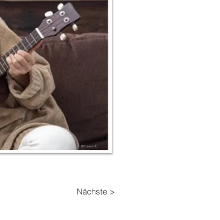
@Freepick
Nächste >