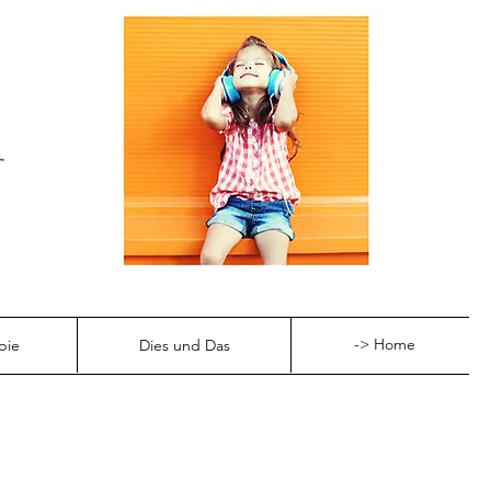
-> Home
pie
Dies und Das