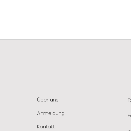
Über uns
D
Anmeldung
F
Kontakt
w