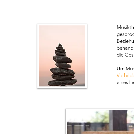
Musikth
gesproc
Beziehu
behandl
die Ges
Um Musi
Vorbild
eines I