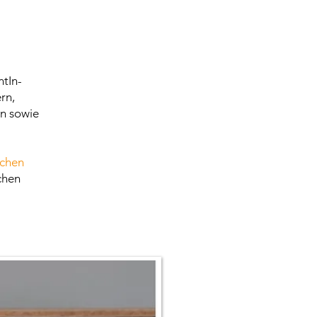
ntIn-
rn,
rn sowie
schen
chen